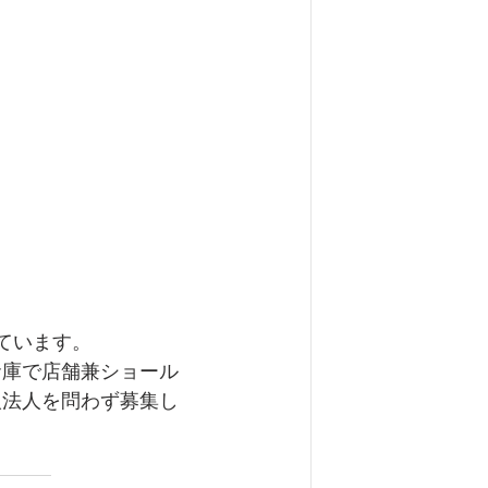
ています。
倉庫で店舗兼ショール
人法人を問わず募集し