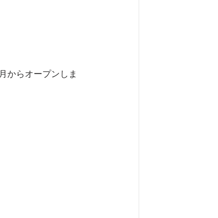
4月からオープンしま