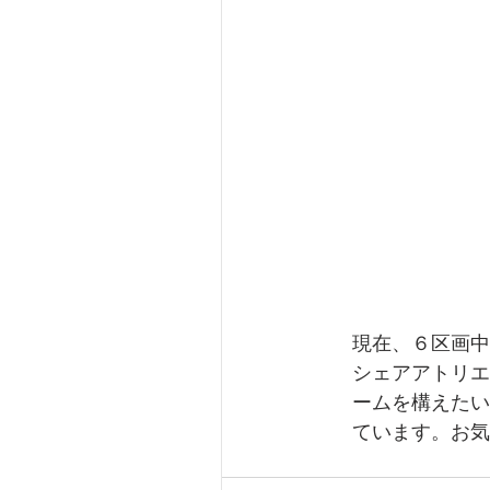
現在、６区画中
シェアアトリエ
ームを構えたい
ています。お気