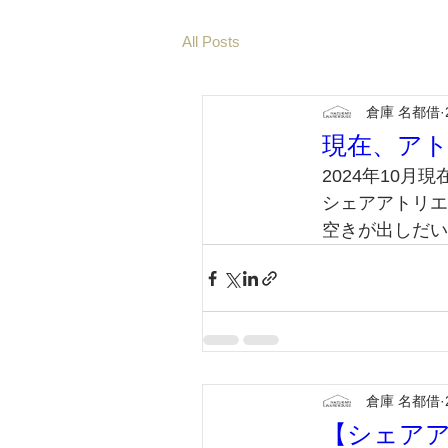
All Posts
倉庫 名都借
現在、ア
2024年10
シェアアトリエ
空きが出しだい、
倉庫 名都借
【シェア